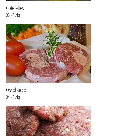
Cotelettes
35.- Fr/kg
Ossobucco
34.- Fr/kg