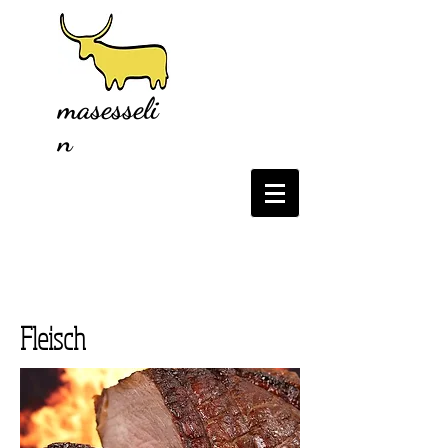
masesseli
n
Fleisch