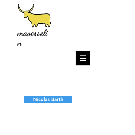
masesseli
n
Nicolas Barth